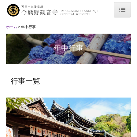
ホーム
ホーム
年中行事
由緒沿革
年中行事
霊験記
御祈祷
御回向
行事一覧
境内伽藍
授与品
西国巡礼
年中行事