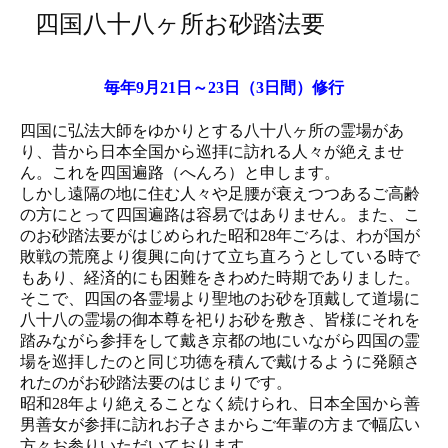
四国八十八ヶ所お砂踏法要
毎年9月21日～23日（3日間）修行
四国に弘法大師をゆかりとする八十八ヶ所の霊場があ
り、昔から日本全国から巡拝に訪れる人々が絶えませ
ん。これを四国遍路（へんろ）と申します。
しかし遠隔の地に住む人々や足腰が衰えつつあるご高齢
の方にとって四国遍路は容易ではありません。また、こ
のお砂踏法要がはじめられた昭和28年ごろは、わが国が
敗戦の荒廃より復興に向けて立ち直ろうとしている時で
もあり、経済的にも困難をきわめた時期でありました。
そこで、四国の各霊場より聖地のお砂を頂戴して道場に
八十八の霊場の御本尊を祀りお砂を敷き、皆様にそれを
踏みながら参拝をして戴き京都の地にいながら四国の霊
場を巡拝したのと同じ功徳を積んで戴けるように発願さ
れたのがお砂踏法要のはじまりです。
昭和28年より絶えることなく続けられ、日本全国から善
男善女が参拝に訪れお子さまからご年輩の方まで幅広い
方々お参りいただいております。