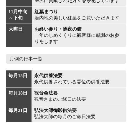
医界に貢献された方々を祭祀しています
11月中旬
紅葉まつり
～下旬
境内地の美しい紅葉をご覧いただきます
大晦日
お終い参り・除夜の鐘
一年のしめくくりに観音様に感謝のお参
りをします
月例の行事一覧
毎月15日
永代供養法要
永代供養されている霊位の供養法要
毎月18日
観音会法要
観音さまのご縁日の法要
毎月21日
弘法大師御影供法要
弘法大師の毎月のご命日法要