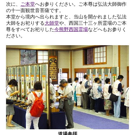
次に、
ご本堂
へお参りください。ご本尊は弘法大師御作
の十一面観世音菩薩です。
本堂から境内へ出られますと、当山を開かれました弘法
大師をお祀りする
大師堂
や、西国三十三ヶ所霊場のご本
尊をすべてお祀りした
今熊野西国霊場
などへもお参りく
ださい。
道場参拝