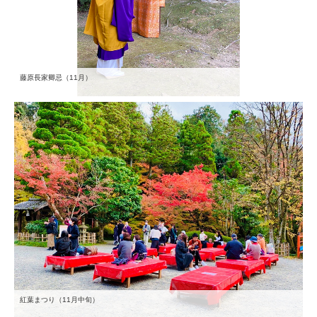
藤原長家卿忌（11月）
紅葉まつり（11月中旬）