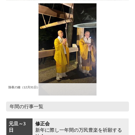
除夜の鐘（12月31日）
年間の行事一覧
元旦～3
修正会
日
新年に際し一年間の万民豊楽を祈願する