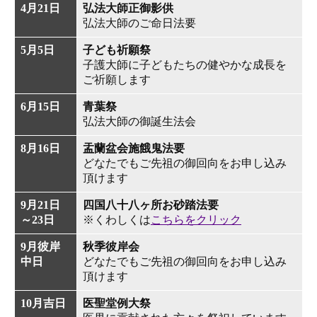
4月21日
弘法大師正御影供
弘法大師のご命日法要
5月5日
子ども祈願祭
子護大師に子どもたちの健やかな成長を
ご祈願します
6月15日
青葉祭
弘法大師の御誕生法会
8月16日
盂蘭盆会施餓鬼法要
どなたでもご先祖の御回向をお申し込み
頂けます
9月21日
四国八十八ヶ所お砂踏法要
～23日
※くわしくは
こちらをクリック
9月彼岸
秋季彼岸会
中日
どなたでもご先祖の御回向をお申し込み
頂けます
10月吉日
医聖堂例大祭