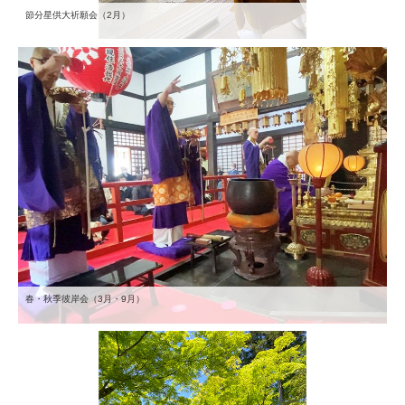
節分星供大祈願会（2月）
春・秋季彼岸会（3月・9月）