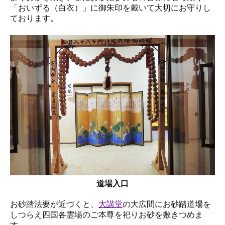
「おいずる（白衣）」に御朱印を戴いて大切にお守りし
ております。
道場入口
お砂踏法要が近づくと、
大講堂
の大広間にお砂踏道場を
しつらえ四国各霊場のご本尊を祀りお砂を敷きつめま