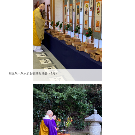
四国八十八ヶ所お砂踏み法要（9月）