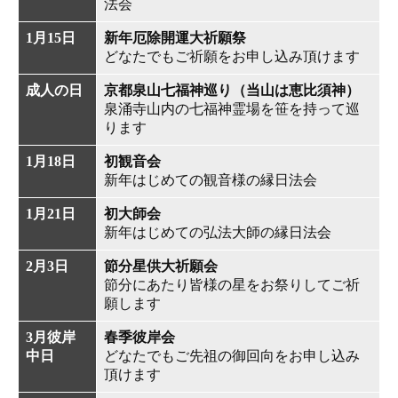
法会
1月15日
新年厄除開運大祈願祭
どなたでもご祈願をお申し込み頂けます
成人の日
京都泉山七福神巡り（当山は恵比須神）
泉涌寺山内の七福神霊場を笹を持って巡
ります
1月18日
初観音会
新年はじめての観音様の縁日法会
1月21日
初大師会
新年はじめての弘法大師の縁日法会
2月3日
節分星供大祈願会
節分にあたり皆様の星をお祭りしてご祈
願します
3月彼岸
春季彼岸会
中日
どなたでもご先祖の御回向をお申し込み
頂けます