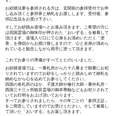
す。
お砂踏法要を参拝される方は、玄関前の参拝受付でお申
し込み頂くと参拝券と納札をお渡しします。受付後、参
拝記念品をお受け下さい。
そしてお砂踏み道場へとお進み頂きます。ご希望の方に
は四国霊場の御朱印が押された「おいずる」を被着して
頂けます。道場入り口にて心身をお清めいただく「塗
香」を僧侶からお授け致しますので、心と全身が清めら
れていると観念しながら両手に塗って頂きます。
これでお参りの準備がすべてととのいいました。
お砂踏道場では、一番札所から八十八番まで順番にお祀
りされていますのでお砂をしっかりと踏みしめて納札を
納めながら心を込めてお参りしてください。
四国の各札所のほか、子護大師や修行大師・番外札所・
西国三十三ヶ所観音霊場の御本尊軸などもお祀りされて
いてお灯明をお上げ頂いております。
すべてお参りされましたら、その年ごとの「参拝之証」
をご用意していますのでお受けください。そして被着し
て頂いた「おいずる」もお返し頂きます。