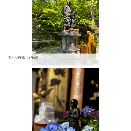
子ども祈願祭（5月5日）