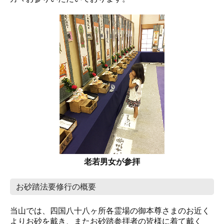
老若男女が参拝
お砂踏法要修行の概要
当山では、四国八十八ヶ所各霊場の御本尊さまのお近く
よりお砂を戴き、またお砂踏参拝者の皆様に着て戴く